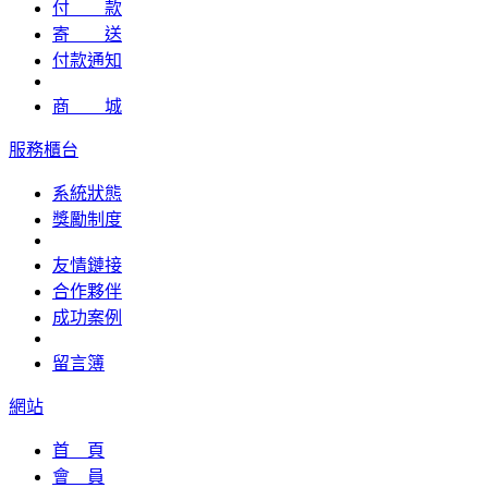
付 款
寄 送
付款通知
商 城
服務櫃台
系統狀態
獎勵制度
友情鏈接
合作夥伴
成功案例
留言簿
網站
首 頁
會 員