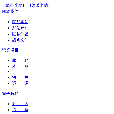
【綠茶半糖】
【綠茶半糖】
關於我們
關於本站
網站守則
隱私保護
說明文件
營業項目
服 務
產 品
特 色
資 源
電子商務
商 店
流 程