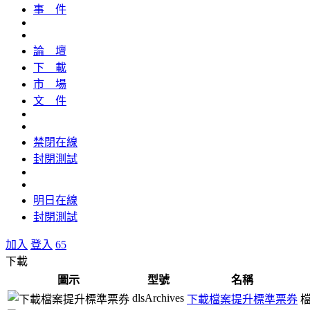
事 件
論 壇
下 載
市 場
文 件
禁閉在線
封閉測試
明日在線
封閉測試
加入
登入
65
下載
圖示
型號
名稱
dlsArchives
下載檔案提升標準票券
檔