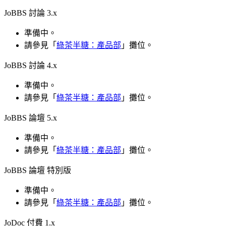
JoBBS 討論 3.x
準備中。
請參見「
綠茶半糖：產品部
」攤位。
JoBBS 討論 4.x
準備中。
請參見「
綠茶半糖：產品部
」攤位。
JoBBS 論壇 5.x
準備中。
請參見「
綠茶半糖：產品部
」攤位。
JoBBS 論壇 特別版
準備中。
請參見「
綠茶半糖：產品部
」攤位。
JoDoc 付費 1.x