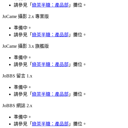
請參見「
綠茶半糖：產品部
」攤位。
JoCame 攝影 2.x 專業版
準備中。
請參見「
綠茶半糖：產品部
」攤位。
JoCame 攝影 3.x 旗艦版
準備中。
請參見「
綠茶半糖：產品部
」攤位。
JoBBS 留言 1.x
準備中。
請參見「
綠茶半糖：產品部
」攤位。
JoBBS 網誌 2.x
準備中。
請參見「
綠茶半糖：產品部
」攤位。