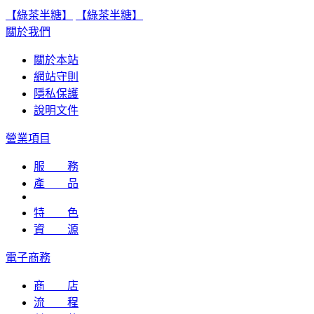
【綠茶半糖】
【綠茶半糖】
關於我們
關於本站
網站守則
隱私保護
說明文件
營業項目
服 務
產 品
特 色
資 源
電子商務
商 店
流 程