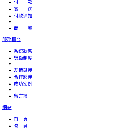
付 款
寄 送
付款通知
商 城
服務櫃台
系統狀態
獎勵制度
友情鏈接
合作夥伴
成功案例
留言簿
網站
首 頁
會 員