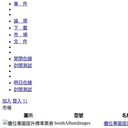
事 件
論 壇
下 載
市 場
文 件
禁閉在線
封閉測試
明日在線
封閉測試
加入
登入
11
市場
圖示
型號
名
boothAlbumImages
攤位專圖提